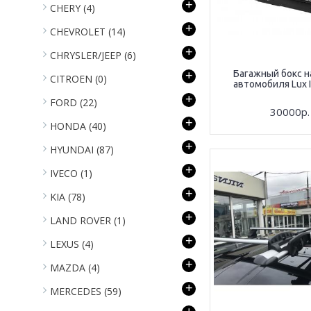
+
CHERY
(4)
+
CHEVROLET
(14)
+
CHRYSLER/JEEP
(6)
Багажный бокс н
+
CITROEN
(0)
автомобиля Lux I
+
FORD
(22)
30000р.
+
HONDA
(40)
+
HYUNDAI
(87)
+
IVECO
(1)
+
KIA
(78)
+
LAND ROVER
(1)
+
LEXUS
(4)
+
MAZDA
(4)
+
MERCEDES
(59)