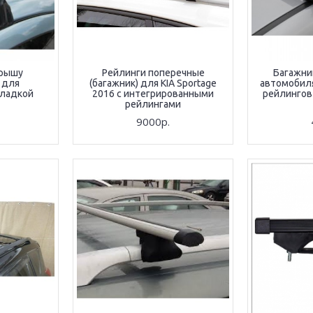
крышу
Рейлинги поперечные
Багажни
 для
(багажник) для KIA Sportage
автомобил
гладкой
2016 с интегрированными
рейлингов
рейлингами
9000р.