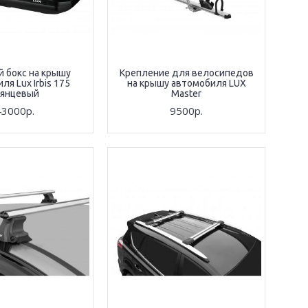
 бокс на крышу
Крепление для велосипедов
ля Lux Irbis 175
на крышу автомобиля LUX
лянцевый
Master
43000р.
9500р.