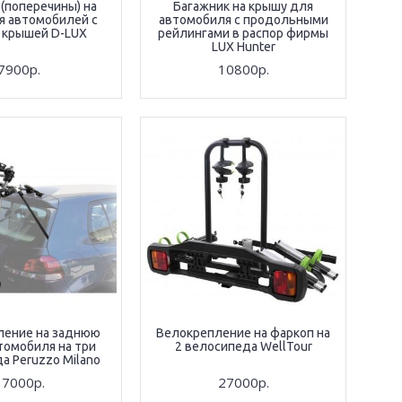
(поперечины) на
Багажник на крышу для
я автомобилей с
автомобиля с продольными
 крышей D-LUX
рейлингами в распор фирмы
LUX Hunter
7900р.
10800р.
ление на заднюю
Велокрепление на фаркоп на
томобиля на три
2 велосипеда WellTour
а Peruzzo Milano
17000р.
27000р.