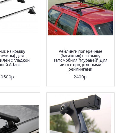
ник на крышу
Рейлинги поперечные
речины) для
(багажник) на крышу
илей с гладкой
автомобиля "Муравей" Для
шей Atlant
авто с продольными
рейлингами
10500р.
2400р.