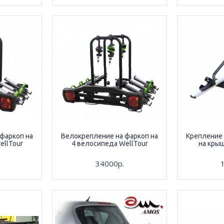
фаркоп на
Велокрепление на фаркоп на
Крепление
ellTour
4 велосипеда WellTour
на кры
34000р.