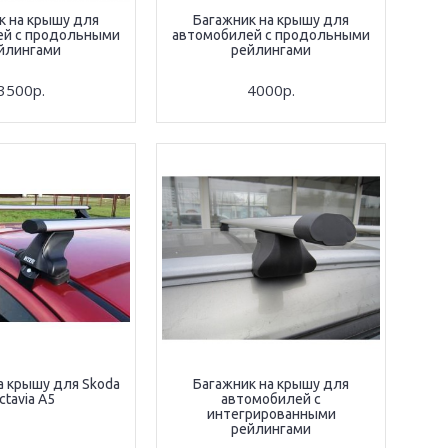
к на крышу для
Багажник на крышу для
ей с продольными
автомобилей с продольными
йлингами
рейлингами
3500р.
4000р.
а крышу для Skoda
Багажник на крышу для
ctavia A5
автомобилей с
интегрированными
рейлингами