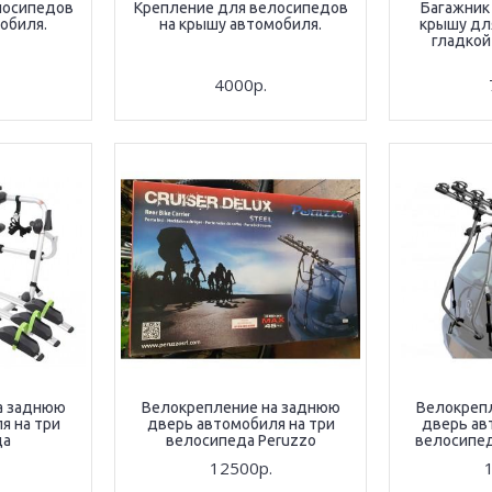
лосипедов
Крепление для велосипедов
Багажник 
обиля.
на крышу автомобиля.
крышу дл
гладкой
4000р.
а заднюю
Велокрепление на заднюю
Велокреп
я на три
дверь автомобиля на три
дверь ав
да
велосипеда Peruzzo
велосипед
12500р.