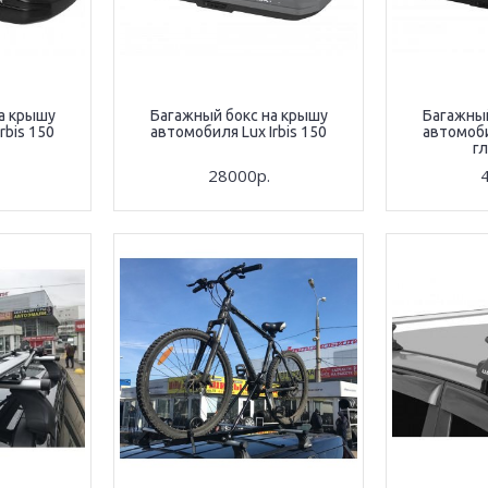
а крышу
Багажный бокс на крышу
Багажный
rbis 150
автомобиля Lux Irbis 150
автомоби
г
28000р.