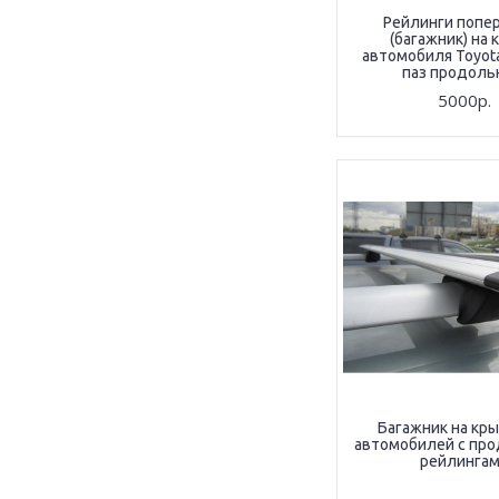
Рейлинги попе
(багажник) на
автомобиля Toyota,
паз продоль
5000р.
Багажник на кр
автомобилей с пр
рейлинга