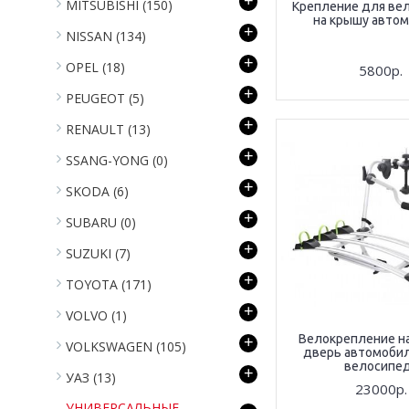
+
MITSUBISHI
(150)
Крепление для ве
на крышу автом
+
NISSAN
(134)
+
OPEL
(18)
5800р.
+
PEUGEOT
(5)
+
RENAULT
(13)
+
SSANG-YONG
(0)
+
SKODA
(6)
+
SUBARU
(0)
+
SUZUKI
(7)
+
TOYOTA
(171)
+
VOLVO
(1)
Велокрепление н
+
VOLKSWAGEN
(105)
дверь автомобил
велосипе
+
УАЗ
(13)
23000р.
УНИВЕРСАЛЬНЫЕ