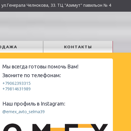
 ул.Генерала Челнокова, 33. ТЦ "Азимут" павильон № 4
ОДАЖА
КОНТАКТЫ
Мы всегда готовы помочь Вам!
Звоните по телефонам:
+79062393315
+79814631989
Наш профиль в Instagram:
@emex_avto_selma39