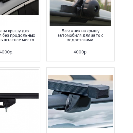
к на крышу для
Багажник на крышу
я без продольных
автомобиля для авто с
 в штатное место
водостоками.
4000р.
4000р.