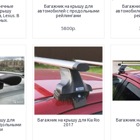
речные
Багажник на крышу для
Багажни
 крышу
автомобилей с продольными
автомобил
 Lexus. В
рейлингами
ре
ных.
5800р.
ышу для
Багажник на крышу для Kia Rio
Багажник н
одольными
2017
O
ми