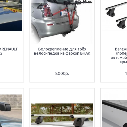
у RENAULT
Велокрепление для трёх
Багаж
15
велосипедов на фаркоп BHAK
(попе
автомоб
кры
8000р.