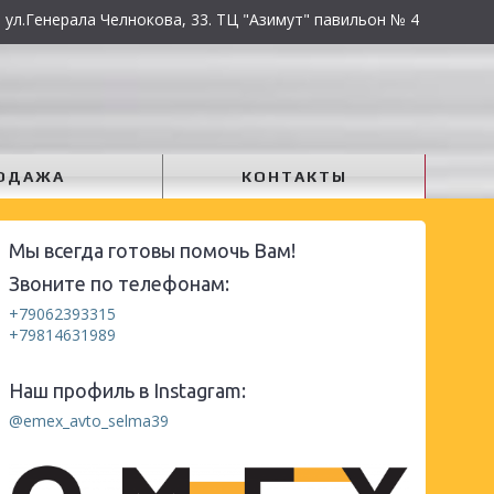
 ул.Генерала Челнокова, 33. ТЦ "Азимут" павильон № 4
ОДАЖА
КОНТАКТЫ
Мы всегда готовы помочь Вам!
Звоните по телефонам:
+79062393315
+79814631989
Наш профиль в Instagram:
@emex_avto_selma39