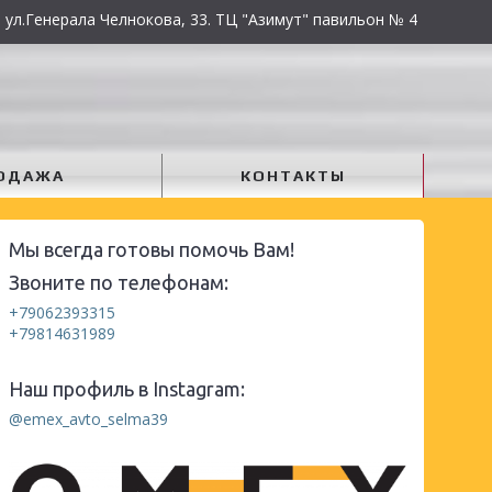
 ул.Генерала Челнокова, 33. ТЦ "Азимут" павильон № 4
ОДАЖА
КОНТАКТЫ
Мы всегда готовы помочь Вам!
Звоните по телефонам:
+79062393315
+79814631989
Наш профиль в Instagram:
@emex_avto_selma39