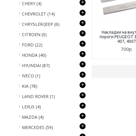
+
CHERY
(4)
+
CHEVROLET
(14)
+
CHRYSLER/JEEP
(6)
Накладки на вну
+
CITROEN
(0)
пороги PEUGEOT 3
407, 4007
+
FORD
(22)
700р.
+
HONDA
(40)
+
HYUNDAI
(87)
+
IVECO
(1)
+
KIA
(78)
+
LAND ROVER
(1)
+
LEXUS
(4)
+
MAZDA
(4)
+
MERCEDES
(59)