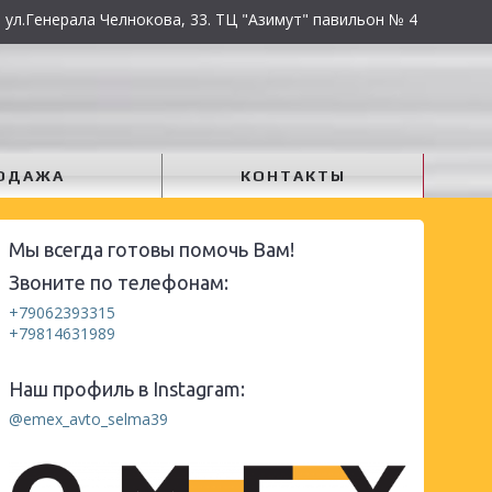
 ул.Генерала Челнокова, 33. ТЦ "Азимут" павильон № 4
ОДАЖА
КОНТАКТЫ
Мы всегда готовы помочь Вам!
Звоните по телефонам:
+79062393315
+79814631989
Наш профиль в Instagram:
@emex_avto_selma39