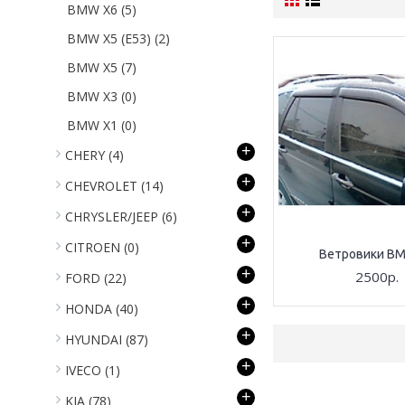
BMW X6
(5)
BMW X5 (E53)
(2)
BMW X5
(7)
BMW X3
(0)
BMW X1
(0)
+
CHERY
(4)
+
CHEVROLET
(14)
+
CHRYSLER/JEEP
(6)
+
CITROEN
(0)
Ветровики B
+
2500р.
FORD
(22)
+
HONDA
(40)
+
HYUNDAI
(87)
+
IVECO
(1)
+
KIA
(78)