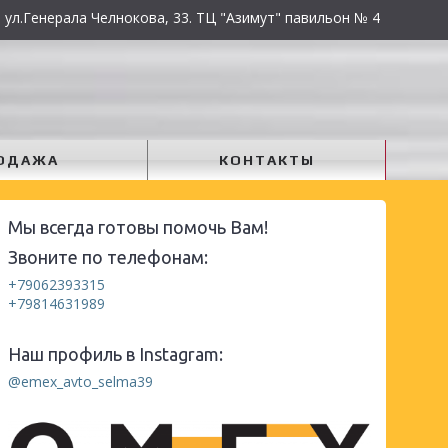
 ул.Генерала Челнокова, 33. ТЦ "Азимут" павильон № 4
ОДАЖА
КОНТАКТЫ
Мы всегда готовы помочь Вам!
Звоните по телефонам:
+79062393315
+79814631989
Наш профиль в Instagram:
@emex_avto_selma39