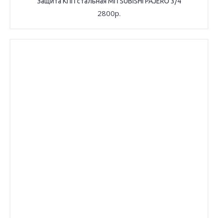
Защита КПП стальная MITSUBISHI PAJERO 3/4
2800р.