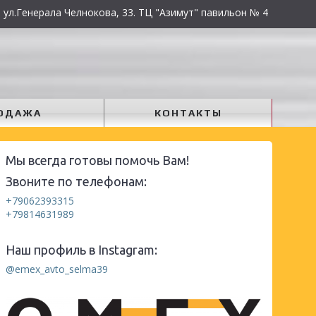
 ул.Генерала Челнокова, 33. ТЦ "Азимут" павильон № 4
ОДАЖА
КОНТАКТЫ
Мы всегда готовы помочь Вам!
Звоните по телефонам:
+79062393315
+79814631989
Наш профиль в Instagram:
@emex_avto_selma39