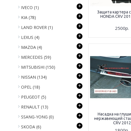
+
IVECO
(1)
Защита картера 
+
HONDA CRV 2012
KIA
(78)
+
LAND ROVER
(1)
2500р.
+
LEXUS
(4)
+
MAZDA
(4)
+
MERCEDES
(59)
+
MITSUBISHI
(150)
+
NISSAN
(134)
+
OPEL
(18)
+
PEUGEOT
(5)
+
RENAULT
(13)
Насадка на глуш
+
SSANG-YONG
(0)
нержавеющей ста
CRV 2012
+
SKODA
(6)
1800р.