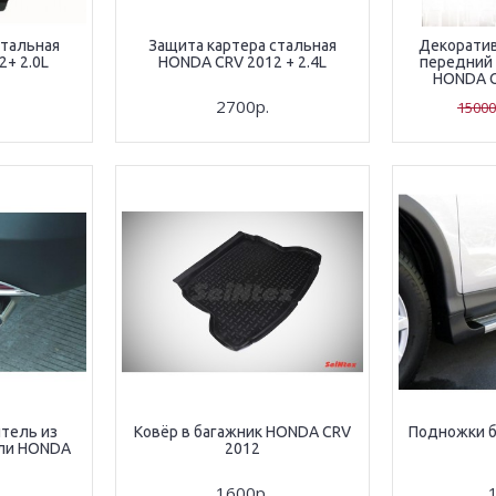
стальная
Защита картера стальная
Декоратив
+ 2.0L
HONDA CRV 2012 + 2.4L
передний 
HONDA CR
2700р.
15000
итель из
Ковёр в багажник HONDA CRV
Подножки б
ли HONDA
2012
1600р.