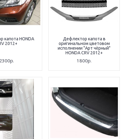
р капота HONDA
Дефлектор капота в
RV 2012+
оригинальном цветовом
исполнении "Арт чёрный"
HONDA CRV 2012+
2300р.
1800р.