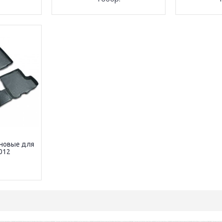
новые для
012