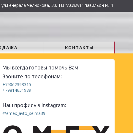
 ул.Генерала Челнокова, 33. ТЦ "Азимут" павильон № 4
ОДАЖА
КОНТАКТЫ
Мы всегда готовы помочь Вам!
Звоните по телефонам:
+79062393315
+79814631989
Наш профиль в Instagram:
@emex_avto_selma39