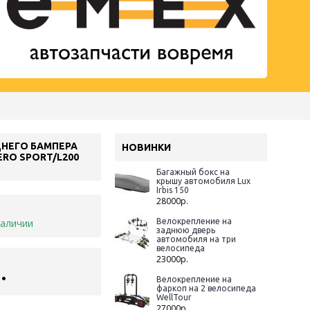
НЕГО БАМПЕРА
НОВИНКИ
ERO SPORT/L200
Багажный бокс на
крышу автомобиля Lux
Irbis 150
28000р.
наличии
Велокрепление на
заднюю дверь
автомобиля на три
велосипеда
23000р.
.
Велокрепление на
фаркоп на 2 велосипеда
WellTour
27000р.