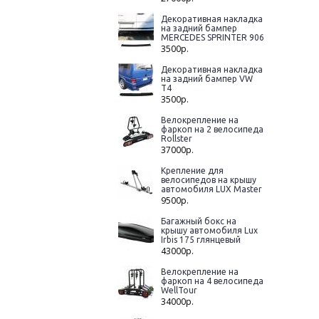
Декоративная накладка
на задний бампер
MERCEDES SPRINTER 906
3500р.
Декоративная накладка
на задний бампер VW
T4
3500р.
Велокрепление на
фаркоп на 2 велосипеда
Rollster
37000р.
Крепление для
велосипедов на крышу
автомобиля LUX Master
9500р.
Багажный бокс на
крышу автомобиля Lux
Irbis 175 глянцевый
43000р.
Велокрепление на
фаркоп на 4 велосипеда
WellTour
34000р.