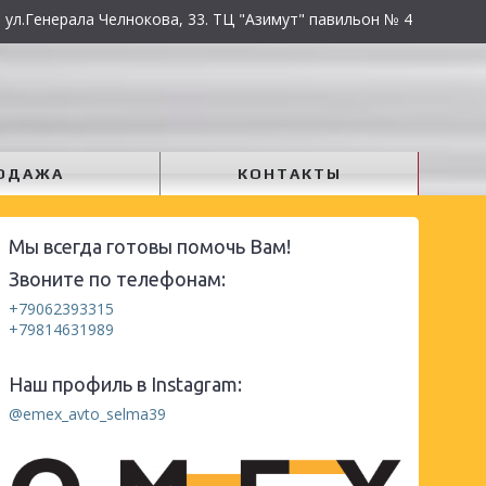
 ул.Генерала Челнокова, 33. ТЦ "Азимут" павильон № 4
ОДАЖА
КОНТАКТЫ
Мы всегда готовы помочь Вам!
Звоните по телефонам:
+79062393315
+79814631989
Наш профиль в Instagram:
@emex_avto_selma39