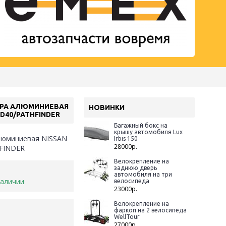
ЕРА АЛЮМИНИЕВАЯ
НОВИНКИ
 D40/PATHFINDER
Багажный бокс на
крышу автомобиля Lux
люминиевая NISSAN
Irbis 150
28000р.
FINDER
Велокрепление на
заднюю дверь
автомобиля на три
наличии
велосипеда
23000р.
Велокрепление на
фаркоп на 2 велосипеда
WellTour
27000р.