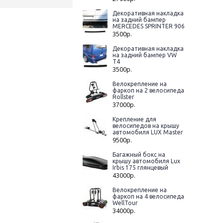
Декоративная накладка
на задний бампер
MERCEDES SPRINTER 906
3500р.
Декоративная накладка
на задний бампер VW
T4
3500р.
Велокрепление на
фаркоп на 2 велосипеда
Rollster
37000р.
Крепление для
велосипедов на крышу
автомобиля LUX Master
9500р.
Багажный бокс на
крышу автомобиля Lux
Irbis 175 глянцевый
43000р.
Велокрепление на
фаркоп на 4 велосипеда
WellTour
34000р.