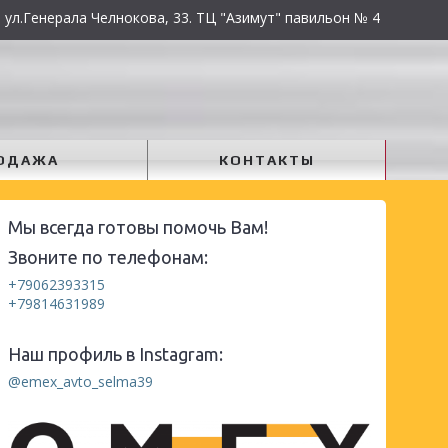
 ул.Генерала Челнокова, 33. ТЦ "Азимут" павильон № 4
ОДАЖА
КОНТАКТЫ
Мы всегда готовы помочь Вам!
Звоните по телефонам:
+79062393315
+79814631989
Наш профиль в Instagram:
@emex_avto_selma39