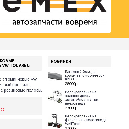
КОВЫЕ
НОВИНКИ
 VW TOUAREG
Багажный бокс на
крышу автомобиля Lux
е алюминиевые VW
Irbis 150
28000р.
иевый профиль,
е резиновые полосы.
Велокрепление на
заднюю дверь
автомобиля на три
велосипеда
23000р.
каз
Велокрепление на
фаркоп на 2 велосипеда
WellTour
27000р.