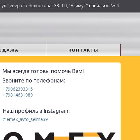
 ул.Генерала Челнокова, 33. ТЦ "Азимут" павильон № 4
ОДАЖА
КОНТАКТЫ
Мы всегда готовы помочь Вам!
Звоните по телефонам:
+79062393315
+79814631989
Наш профиль в Instagram:
@emex_avto_selma39