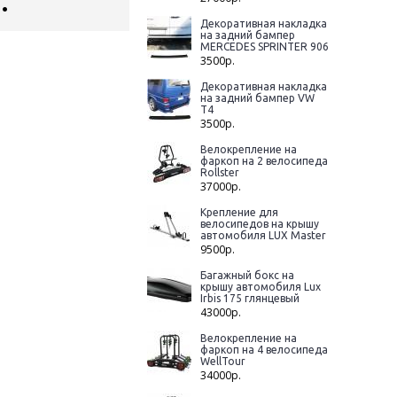
.
Декоративная накладка
на задний бампер
MERCEDES SPRINTER 906
3500р.
Декоративная накладка
на задний бампер VW
T4
3500р.
Велокрепление на
фаркоп на 2 велосипеда
Rollster
37000р.
Крепление для
велосипедов на крышу
автомобиля LUX Master
9500р.
Багажный бокс на
крышу автомобиля Lux
Irbis 175 глянцевый
43000р.
Велокрепление на
фаркоп на 4 велосипеда
WellTour
34000р.