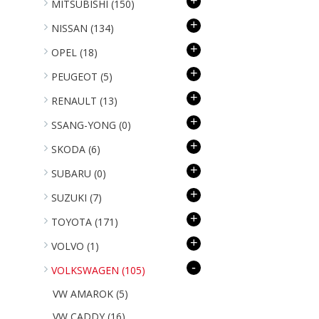
+
MITSUBISHI
(150)
+
NISSAN
(134)
+
OPEL
(18)
+
PEUGEOT
(5)
+
RENAULT
(13)
+
SSANG-YONG
(0)
+
SKODA
(6)
+
SUBARU
(0)
+
SUZUKI
(7)
+
TOYOTA
(171)
+
VOLVO
(1)
-
VOLKSWAGEN
(105)
VW AMAROK
(5)
VW CADDY
(16)