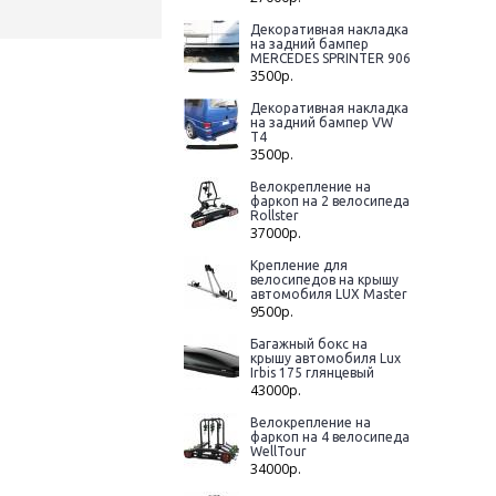
Декоративная накладка
на задний бампер
MERCEDES SPRINTER 906
3500р.
Декоративная накладка
на задний бампер VW
T4
3500р.
Велокрепление на
фаркоп на 2 велосипеда
Rollster
37000р.
Крепление для
велосипедов на крышу
автомобиля LUX Master
9500р.
Багажный бокс на
крышу автомобиля Lux
Irbis 175 глянцевый
43000р.
Велокрепление на
фаркоп на 4 велосипеда
WellTour
34000р.