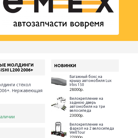
ЫЕ МОЛДИНГИ
НОВИНКИ
SHI L200 2006+
Багажный бокс на
крышу автомобиля Lux
лдинги стёкол
Irbis 150
28000р.
2006+. Нержавеющая
Велокрепление на
заднюю дверь
автомобиля на три
велосипеда
23000р.
наличии
Велокрепление на
фаркоп на 2 велосипеда
WellTour
27000р.