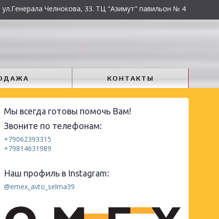
 ул.Генерала Челнокова, 33. ТЦ "Азимут" павильон № 4
ОДАЖА
КОНТАКТЫ
Мы всегда готовы помочь Вам!
Звоните по телефонам:
+79062393315
+79814631989
Наш профиль в Instagram:
@emex_avto_selma39