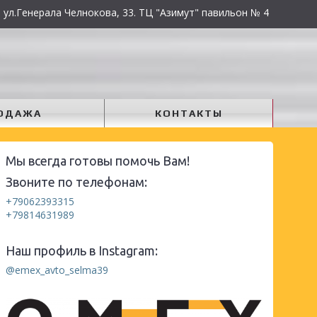
 ул.Генерала Челнокова, 33. ТЦ "Азимут" павильон № 4
ОДАЖА
КОНТАКТЫ
Мы всегда готовы помочь Вам!
Звоните по телефонам:
+79062393315
+79814631989
Наш профиль в Instagram:
@emex_avto_selma39