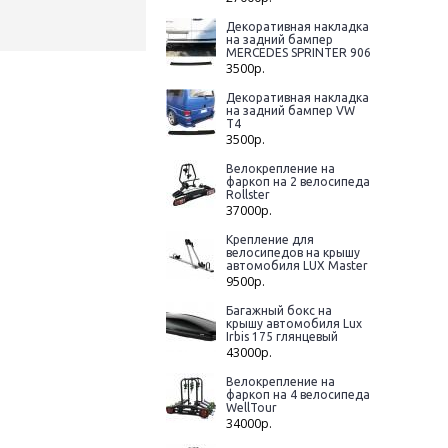
Декоративная накладка
на задний бампер
MERCEDES SPRINTER 906
3500р.
Декоративная накладка
на задний бампер VW
T4
3500р.
Велокрепление на
фаркоп на 2 велосипеда
Rollster
37000р.
Крепление для
велосипедов на крышу
автомобиля LUX Master
9500р.
Багажный бокс на
крышу автомобиля Lux
Irbis 175 глянцевый
43000р.
Велокрепление на
фаркоп на 4 велосипеда
WellTour
34000р.