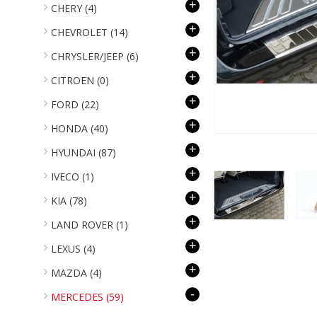
+
CHERY
(4)
+
CHEVROLET
(14)
+
CHRYSLER/JEEP
(6)
+
CITROEN
(0)
+
FORD
(22)
+
HONDA
(40)
+
HYUNDAI
(87)
+
IVECO
(1)
+
KIA
(78)
+
LAND ROVER
(1)
+
LEXUS
(4)
+
MAZDA
(4)
-
MERCEDES
(59)