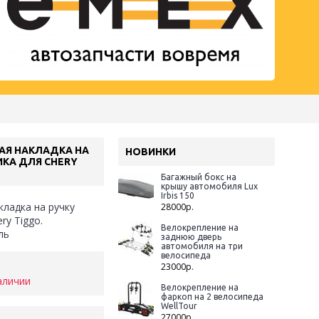
АЯ НАКЛАДКА НА
НОВИНКИ
ИКА ДЛЯ CHERY
Багажный бокс на
крышу автомобиля Lux
Irbis 150
ладка на ручку
28000р.
ry Tiggo.
Велокрепление на
ль
заднюю дверь
автомобиля на три
велосипеда
23000р.
аличии
Велокрепление на
фаркоп на 2 велосипеда
WellTour
27000р.