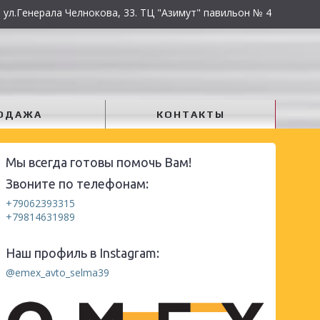
 ул.Генерала Челнокова, 33. ТЦ "Азимут" павильон № 4
ОДАЖА
КОНТАКТЫ
Мы всегда готовы помочь Вам!
Звоните по телефонам:
+79062393315
+79814631989
Наш профиль в Instagram:
@emex_avto_selma39