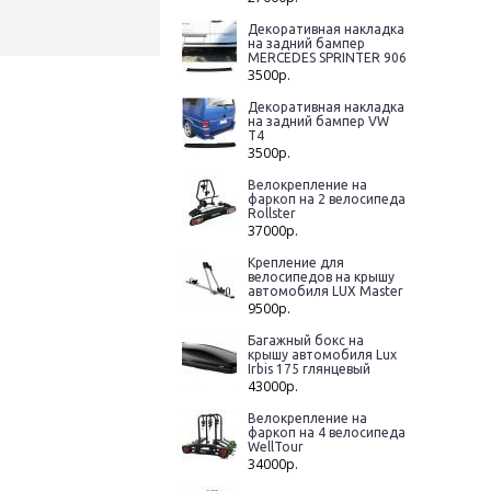
Декоративная накладка
на задний бампер
MERCEDES SPRINTER 906
3500р.
Декоративная накладка
на задний бампер VW
T4
3500р.
Велокрепление на
фаркоп на 2 велосипеда
Rollster
37000р.
Крепление для
велосипедов на крышу
автомобиля LUX Master
9500р.
Багажный бокс на
крышу автомобиля Lux
Irbis 175 глянцевый
43000р.
Велокрепление на
фаркоп на 4 велосипеда
WellTour
34000р.