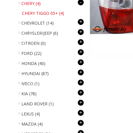
-
CHERY
(4)
CHERY TIGGO 05+
(4)
+
CHEVROLET
(14)
+
CHRYSLER/JEEP
(6)
+
CITROEN
(0)
+
FORD
(22)
+
HONDA
(40)
+
HYUNDAI
(87)
+
IVECO
(1)
+
KIA
(78)
+
LAND ROVER
(1)
+
LEXUS
(4)
+
MAZDA
(4)
+