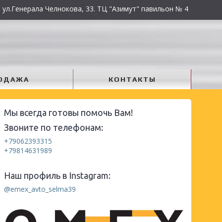
 ул.Генерала Челнокова, 33. ТЦ "Азимут" павильон № 4
ОДАЖА
КОНТАКТЫ
Мы всегда готовы помочь Вам!
Звоните по телефонам:
+79062393315
+79814631989
Наш профиль в Instagram:
@emex_avto_selma39