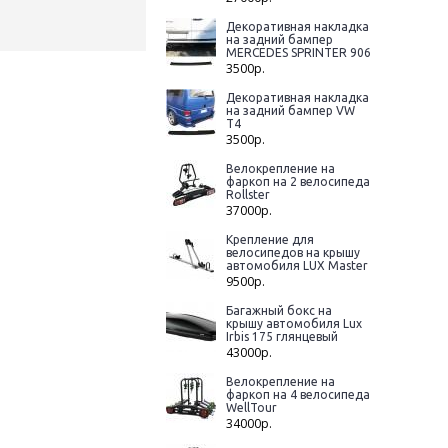
Декоративная накладка
на задний бампер
MERCEDES SPRINTER 906
3500р.
Декоративная накладка
на задний бампер VW
T4
3500р.
Велокрепление на
фаркоп на 2 велосипеда
Rollster
37000р.
Крепление для
велосипедов на крышу
автомобиля LUX Master
9500р.
Багажный бокс на
крышу автомобиля Lux
Irbis 175 глянцевый
43000р.
Велокрепление на
фаркоп на 4 велосипеда
WellTour
34000р.