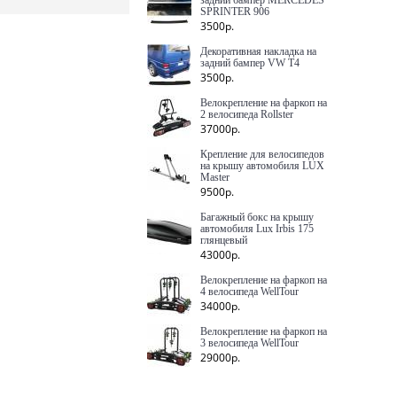
задний бампер MERCEDES
SPRINTER 906
3500р.
Декоративная накладка на
задний бампер VW T4
3500р.
Велокрепление на фаркоп на
2 велосипеда Rollster
37000р.
Крепление для велосипедов
на крышу автомобиля LUX
Master
9500р.
Багажный бокс на крышу
автомобиля Lux Irbis 175
глянцевый
43000р.
Велокрепление на фаркоп на
4 велосипеда WellTour
34000р.
Велокрепление на фаркоп на
3 велосипеда WellTour
29000р.