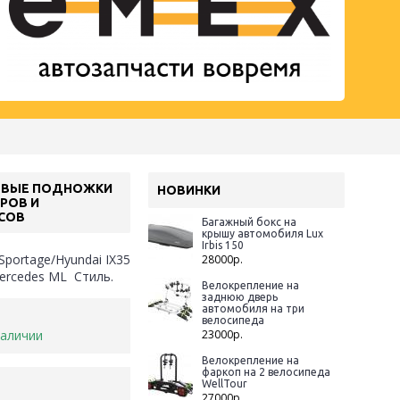
ОВЫЕ ПОДНОЖКИ
НОВИНКИ
РОВ И
СОВ
Багажный бокс на
крышу автомобиля Lux
Irbis 150
Sportage/Hyundai IX35
28000р.
ercedes ML Стиль.
Велокрепление на
заднюю дверь
автомобиля на три
велосипеда
наличии
23000р.
Велокрепление на
фаркоп на 2 велосипеда
WellTour
.
27000р.