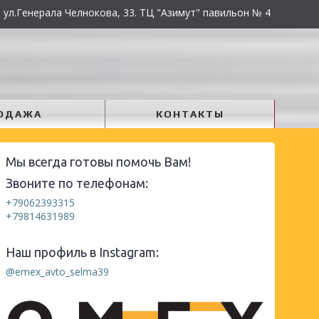
 ул.Генерала Челнокова, 33. ТЦ "Азимут" павильон № 4
ОДАЖА
КОНТАКТЫ
Мы всегда готовы помочь Вам!
Звоните по телефонам:
+79062393315
+79814631989
Наш профиль в Instagram:
@emex_avto_selma39