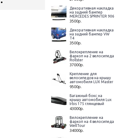
Декоративная накладка
на задний бампер
MERCEDES SPRINTER 906
3500р.
Декоративная накладка
на задний бампер VW
T4
3500р.
Велокрепление на
фаркоп на 2 велосипеда
Rollster
37000р.
Крепление для
велосипедов на крышу
автомобиля LUX Master
9500р.
Багажный бокс на
крышу автомобиля Lux
Irbis 175 глянцевый
43000р.
Велокрепление на
фаркоп на 4 велосипеда
WellTour
34000р.