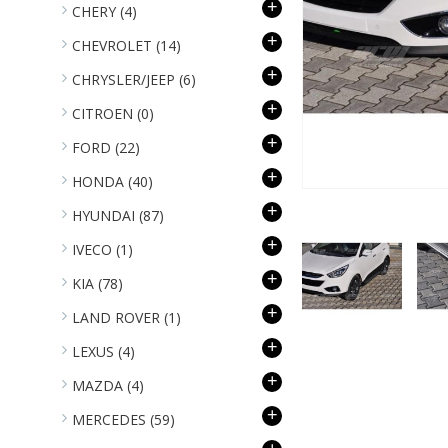
+
CHERY
(4)
+
CHEVROLET
(14)
+
CHRYSLER/JEEP
(6)
+
CITROEN
(0)
+
FORD
(22)
+
HONDA
(40)
+
HYUNDAI
(87)
+
IVECO
(1)
+
KIA
(78)
+
LAND ROVER
(1)
+
LEXUS
(4)
+
MAZDA
(4)
+
MERCEDES
(59)